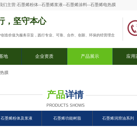
我们主营:
石墨烯粉体--石墨烯浆液--石墨烯涂料--石墨烯电热膜
行，坚守本心
户创造价值为服务宗旨，践行专业、可靠、合作、创新、环保的经营理念
基地
企业资质
产品展示
应用
电热膜
产品
详情
PRODUCTS SHOWS
石墨烯粉体及浆液
石墨烯功能树脂
石墨烯润滑油系列