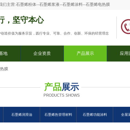
我们主营:
石墨烯粉体--石墨烯浆液--石墨烯涂料--石墨烯电热膜
行，坚守本心
户创造价值为服务宗旨，践行专业、可靠、合作、创新、环保的经营理念
基地
企业资质
产品展示
应用
电热膜
产品
展示
PRODUCTS SHOWS
石墨烯润滑油
石墨烯热管理材料
石墨烯功能涂料
全屋